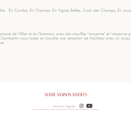
dits : En Combe, En Champs, En Vignes Belles, Croix des Champs, En Jouise,
nance de l'Allier et du Nivernais, avec des chauffes "moyenne" et "moyenne pl
-Chambertin nous laisse en bouche une sensation de fraîcheur avec un corps d
ue.
|
Mentions légales