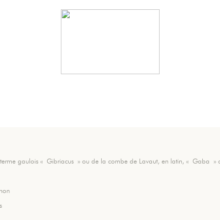
 terme gaulois « Gibriacus » ou de la combe de Lavaut, en latin, « Gaba » c
chon
s