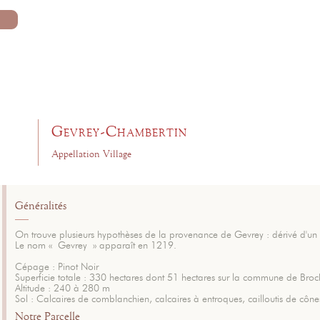
Gevrey-Chambertin
Appellation Village
Généralités
On trouve plusieurs hypothèses de la provenance de Gevrey : dérivé d'un
Le nom « Gevrey » apparaît en 1219.
Cépage : Pinot Noir
Superficie totale : 330 hectares dont 51 hectares sur la commune de Bro
Altitude : 240 à 280 m
Sol : Calcaires de comblanchien, calcaires à entroques, cailloutis de cône
Notre Parcelle