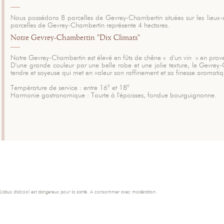
Nous possédons 8 parcelles de Gevrey-Chambertin situées sur les lieux-
parcelles de Gevrey-Chambertin représente 4 hectares.
Notre Gevrey-Chambertin "Dix Climats"
Notre Gevrey-Chambertin est élevé en fûts de chêne « d'un vin » en prove
D'une grande couleur par une belle robe et une jolie texture, le Gevrey
tendre et soyeuse qui met en valeur son raffinement et sa finesse aromatiq
Température de service : entre 16° et 18°
Harmonie gastronomique : Tourte à l'époisses, fondue bourguignonne.
L'abus d'alcool est dangereux pour la santé. A consommer avec modération.